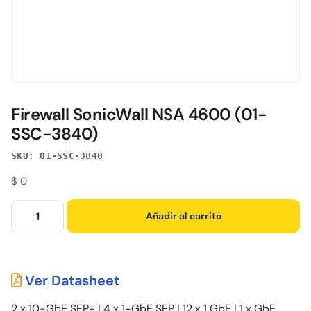
Firewall SonicWall NSA 4600 (01-
SSC-3840)
SKU: 01-SSC-3840
$
0
Añadir al carrito
Ver Datasheet
2 x 10-GbE SFP+ | 4 x 1-GbE SFP | 12 x 1 GbE | 1 x GbE