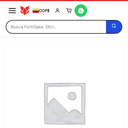
COP$
Tu carrito está vacío