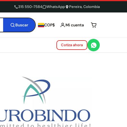
315 550-7584
WhatsApp
Pereira, Colombia
Buscar
Mi cuenta
COP$
Tu carrito está 
Cotiza ahora