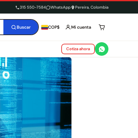
315 550-7584
WhatsApp
Pereira, Colombia
Buscar
Mi cuenta
COP$
Tu carrito está 
Cotiza ahora