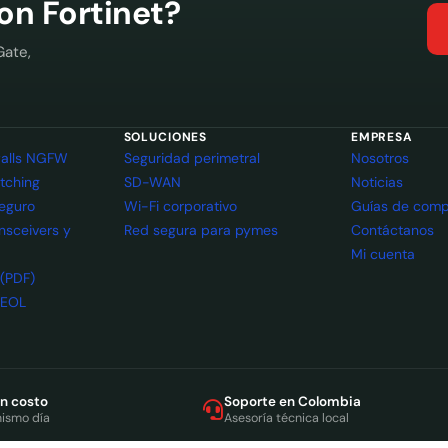
con Fortinet?
Gate,
SOLUCIONES
EMPRESA
ewalls NGFW
Seguridad perimetral
Nosotros
itching
SD-WAN
Noticias
seguro
Wi-Fi corporativo
Guías de comp
ansceivers y
Red segura para pymes
Contáctanos
Mi cuenta
 (PDF)
 EOL
in costo
Soporte en Colombia
mismo día
Asesoría técnica local