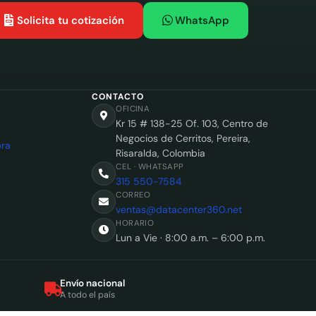
Solicita tu cotización
WhatsApp
CONTACTO
OFICINA
Kr 15 # 138-25 Of. 103, Centro de
Negocios de Cerritos, Pereira,
ra
Risaralda, Colombia
CEL · WHATSAPP
315 550-7584
CORREO
ventas@datacenter360.net
HORARIO
Lun a Vie · 8:00 a.m. – 6:00 p.m.
Envío nacional
A todo el país