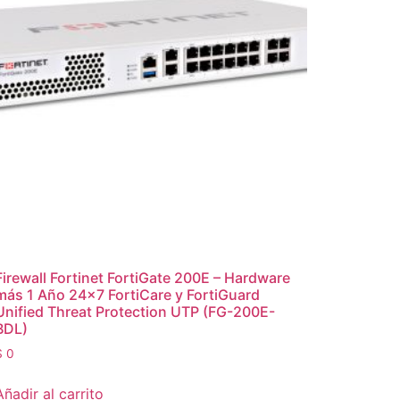
Firewall Fortinet FortiGate 200E – Hardware
más 1 Año 24×7 FortiCare y FortiGuard
Unified Threat Protection UTP (FG-200E-
BDL)
$
0
Añadir al carrito