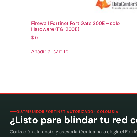
Firewall Fortinet FortiGate 200E – solo
Hardware (FG-200E)
$
0
Añadir al carrito
DISTRIBUIDOR FORTINET AUTORIZADO · COLOMBIA
¿Listo para blindar tu red 
Cotización sin costo y asesoría técnica para elegir el Forti