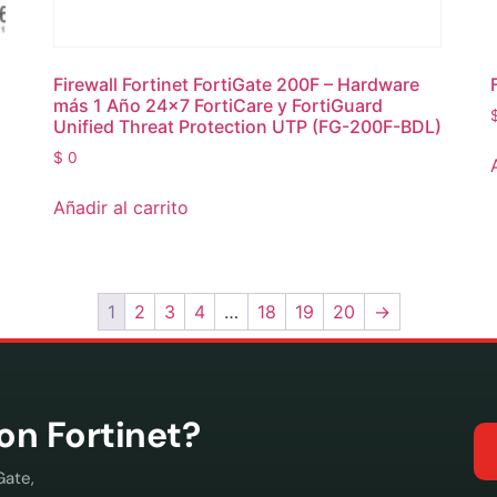
Firewall Fortinet FortiGate 200F – Hardware
más 1 Año 24×7 FortiCare y FortiGuard
Unified Threat Protection UTP (FG-200F-BDL)
$
0
Añadir al carrito
1
2
3
4
…
18
19
20
→
con Fortinet?
Gate,