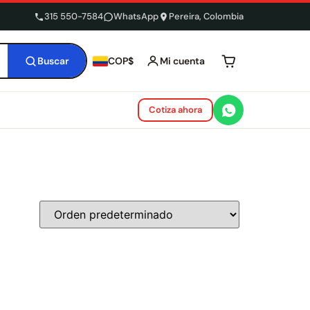
315 550-7584
WhatsApp
Pereira, Colombia
Buscar
Mi cuenta
COP$
Tu carrito está 
Cotiza ahora