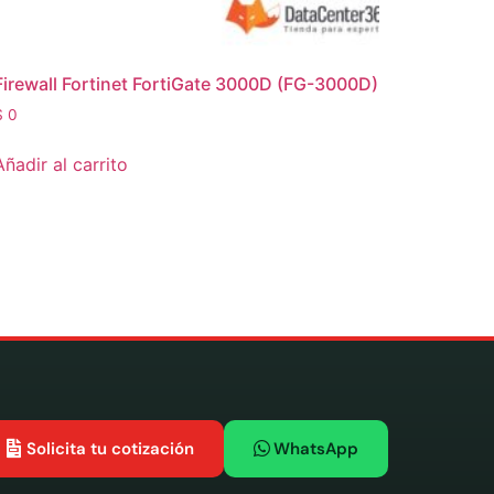
Firewall Fortinet FortiGate 3000D (FG-3000D)
$
0
Añadir al carrito
Solicita tu cotización
WhatsApp