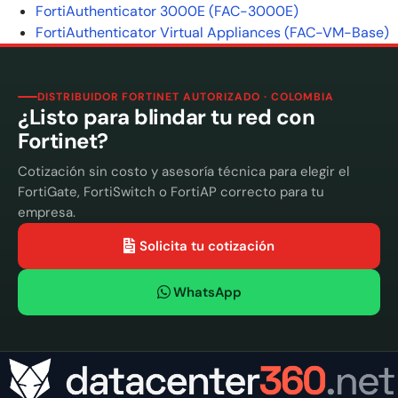
FortiAuthenticator 3000E (FAC-3000E)
FortiAuthenticator Virtual Appliances (FAC-VM-Base)
DISTRIBUIDOR FORTINET AUTORIZADO · COLOMBIA
¿Listo para blindar tu red con
Fortinet?
Cotización sin costo y asesoría técnica para elegir el
FortiGate, FortiSwitch o FortiAP correcto para tu
empresa.
Solicita tu cotización
WhatsApp