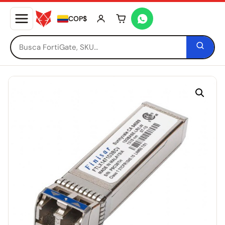
COP$
Tu carrito está vacío