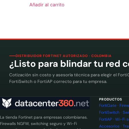
Añadir al carrito
DISTRIBUIDOR FORTINET AUTORIZADO · COLOMBIA
¿Listo para blindar tu red 
Cotización sin costo y asesoría técnica para elegir el Forti
FortiSwitch o FortiAP correcto para tu empresa.
PRODUCTOS
FortiGate · Fir
FortiSwitch · Sw
La tienda Fortinet para empresas colombianas.
FortiAP · Wi-Fi 
Firewalls NGFW, switching seguro y Wi-Fi
Accesorios · Tr