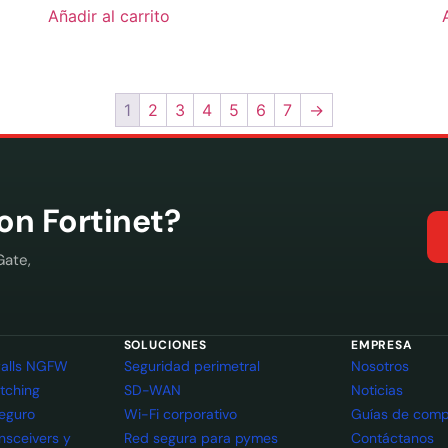
Añadir al carrito
1
2
3
4
5
6
7
→
con Fortinet?
Gate,
SOLUCIONES
EMPRESA
ewalls NGFW
Seguridad perimetral
Nosotros
itching
SD-WAN
Noticias
seguro
Wi-Fi corporativo
Guías de comp
ansceivers y
Red segura para pymes
Contáctanos