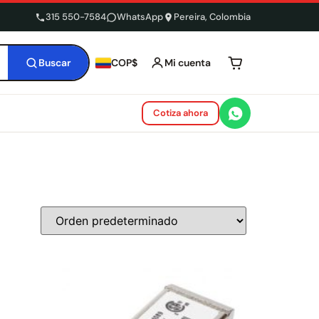
315 550-7584
WhatsApp
Pereira, Colombia
Buscar
Mi cuenta
COP$
Tu carrito está 
Cotiza ahora