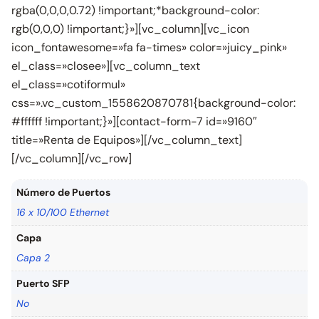
rgba(0,0,0,0.72) !important;*background-color:
rgb(0,0,0) !important;}»][vc_column][vc_icon
icon_fontawesome=»fa fa-times» color=»juicy_pink»
el_class=»closee»][vc_column_text
el_class=»cotiformul»
css=».vc_custom_1558620870781{background-color:
#ffffff !important;}»][contact-form-7 id=»9160″
title=»Renta de Equipos»][/vc_column_text]
[/vc_column][/vc_row]
Número de Puertos
16 x 10/100 Ethernet
Capa
Capa 2
Puerto SFP
No