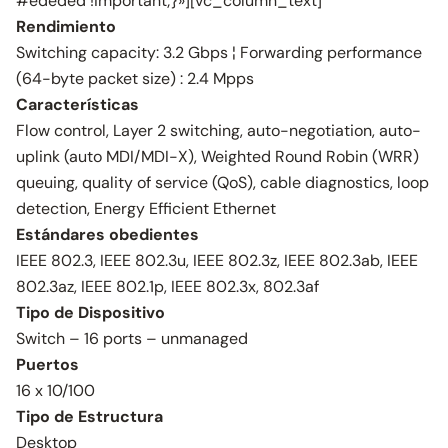
#ededed !important;}»][vc_column_text]
Rendimiento
Switching capacity: 3.2 Gbps ¦ Forwarding performance
(64-byte packet size) : 2.4 Mpps
Características
Flow control, Layer 2 switching, auto-negotiation, auto-
uplink (auto MDI/MDI-X), Weighted Round Robin (WRR)
queuing, quality of service (QoS), cable diagnostics, loop
detection, Energy Efficient Ethernet
Estándares obedientes
IEEE 802.3, IEEE 802.3u, IEEE 802.3z, IEEE 802.3ab, IEEE
802.3az, IEEE 802.1p, IEEE 802.3x, 802.3af
Tipo de Dispositivo
Switch – 16 ports – unmanaged
Puertos
16 x 10/100
Tipo de Estructura
Desktop