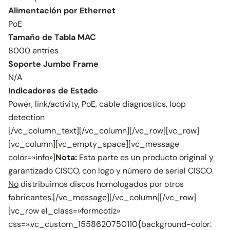
Alimentación por Ethernet
PoE
Tamaño de Tabla MAC
8000 entries
Soporte Jumbo Frame
N/A
Indicadores de Estado
Power, link/activity, PoE, cable diagnostics, loop
detection
[/vc_column_text][/vc_column][/vc_row][vc_row]
[vc_column][vc_empty_space][vc_message
color=»info»]
Nota:
Esta parte es un producto original y
garantizado CISCO, con logo y número de serial CISCO.
No
distribuimos discos homologados por otros
fabricantes.[/vc_message][/vc_column][/vc_row]
[vc_row el_class=»formcotiz»
css=».vc_custom_1558620750110{background-color: