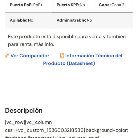
Puerto PoE:
PoE+
Puerto SPF:
No
Capa:
Capa 2
Apilable:
No
Administrable:
No
Este producto está disponible para venta y también
para
renta, más info.
Ver Comparador
Información Técnica del
Producto
(Datasheet)
Descripción
[vc_row][vc_column
css=».vc_custom_1536003218586{background-color: