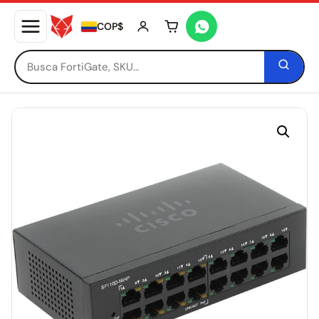
COP$
Tu carrito está vacío