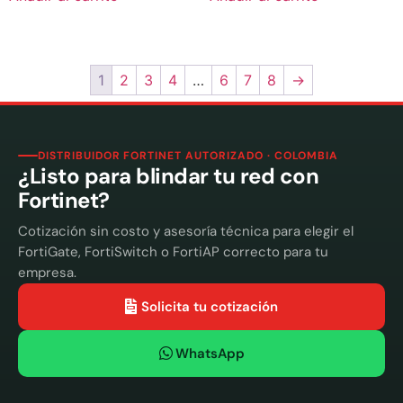
1
2
3
4
…
6
7
8
→
DISTRIBUIDOR FORTINET AUTORIZADO · COLOMBIA
¿Listo para blindar tu red con
Fortinet?
Cotización sin costo y asesoría técnica para elegir el
FortiGate, FortiSwitch o FortiAP correcto para tu
empresa.
Solicita tu cotización
WhatsApp