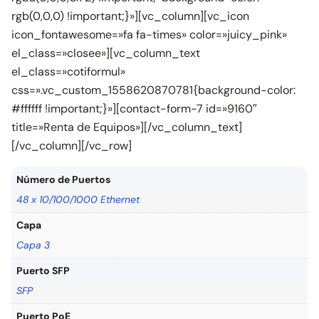
rgb(0,0,0) !important;}»][vc_column][vc_icon
icon_fontawesome=»fa fa-times» color=»juicy_pink»
el_class=»closee»][vc_column_text
el_class=»cotiformul»
css=».vc_custom_1558620870781{background-color:
#ffffff !important;}»][contact-form-7 id=»9160″
title=»Renta de Equipos»][/vc_column_text]
[/vc_column][/vc_row]
Número de Puertos
48 x 10/100/1000 Ethernet
Capa
Capa 3
Puerto SFP
SFP
Puerto PoE