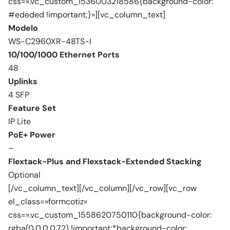
css=».vc_custom_1536003218586{background-color:
#ededed !important;}»][vc_column_text]
Modelo
WS-C2960XR-48TS-I
10/100/1000 Ethernet Ports
48
Uplinks
4 SFP
Feature Set
IP Lite
PoE+ Power
–
Flextack-Plus and Flexstack-Extended Stacking
Optional
[/vc_column_text][/vc_column][/vc_row][vc_row
el_class=»formcotiz»
css=».vc_custom_1558620750110{background-color:
rgba(0,0,0,0.72) !important;*background-color: