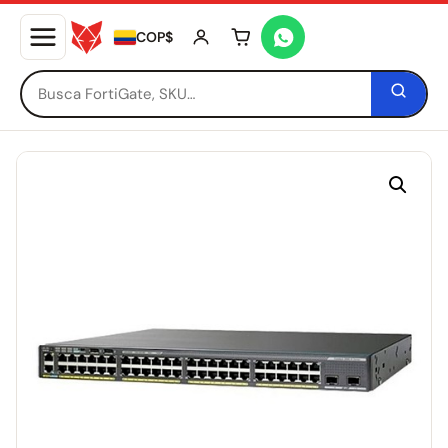
COP$
Tu carrito está vacío