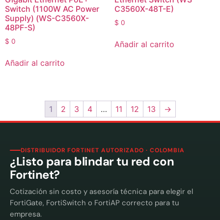
Switch (1100W AC Power
C3560X-48T-E)
Supply) (WS-C3560X-
$
0
48PF-S)
$
0
Añadir al carrito
Añadir al carrito
1
2
3
4
…
11
12
13
→
DISTRIBUIDOR FORTINET AUTORIZADO · COLOMBIA
¿Listo para blindar tu red con
Fortinet?
Cotización sin costo y asesoría técnica para elegir el
FortiGate, FortiSwitch o FortiAP correcto para tu
empresa.