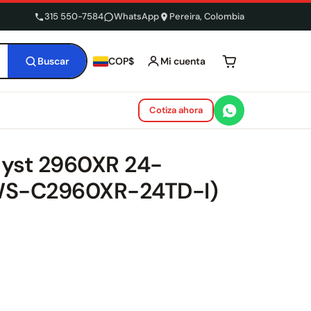
315 550-7584
WhatsApp
Pereira, Colombia
Buscar
Mi cuenta
COP$
Tu carrito está 
Cotiza ahora
lyst 2960XR 24-
(WS-C2960XR-24TD-I)