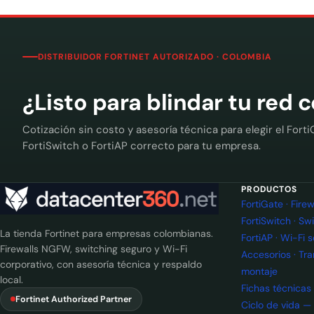
DISTRIBUIDOR FORTINET AUTORIZADO · COLOMBIA
¿Listo para blindar tu red 
Cotización sin costo y asesoría técnica para elegir el Forti
FortiSwitch o FortiAP correcto para tu empresa.
PRODUCTOS
FortiGate · Fir
FortiSwitch · Sw
La tienda Fortinet para empresas colombianas.
FortiAP · Wi-Fi 
Firewalls NGFW, switching seguro y Wi-Fi
Accesorios · Tr
corporativo, con asesoría técnica y respaldo
montaje
local.
Fichas técnicas
Fortinet Authorized Partner
Ciclo de vida —