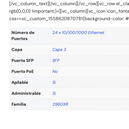
[/vc_column_text][/vc_column][/vc_row][vc_row el_cla
rgb(0,0,0) !important;}»][vc_column][vc_icon icon_fon
css=».vc_custom_1558620870781{background-color: #ffff
Número de
24 x 10/100/1000 Ethernet
Puertos
Capa
Capa 3
Puerto SFP
SFP
Puerto PoE
No
Apilable
Si
Administrable
Si
Familia
2960XR