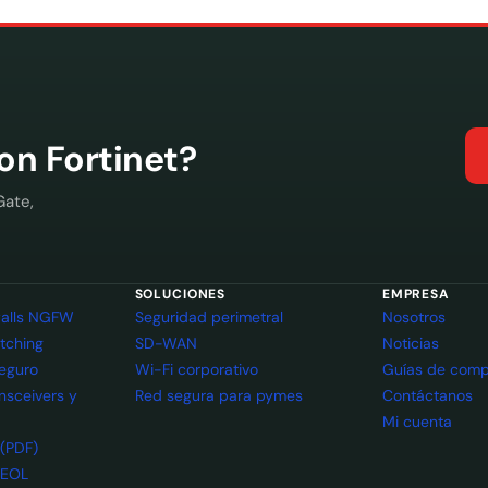
con Fortinet?
Gate,
SOLUCIONES
EMPRESA
ewalls NGFW
Seguridad perimetral
Nosotros
itching
SD-WAN
Noticias
seguro
Wi-Fi corporativo
Guías de comp
ansceivers y
Red segura para pymes
Contáctanos
Mi cuenta
 (PDF)
 EOL