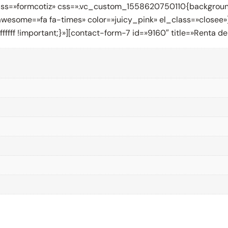
ss=»formcotiz» css=».vc_custom_1558620750110{background-
tawesome=»fa fa-times» color=»juicy_pink» el_class=»closee
ff !important;}»][contact-form-7 id=»9160″ title=»Renta d