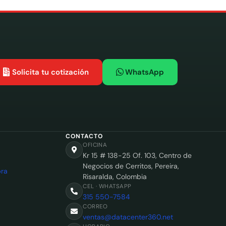
Solicita tu cotización
WhatsApp
CONTACTO
OFICINA
Kr 15 # 138-25 Of. 103, Centro de
Negocios de Cerritos, Pereira,
ra
Risaralda, Colombia
CEL · WHATSAPP
315 550-7584
CORREO
ventas@datacenter360.net