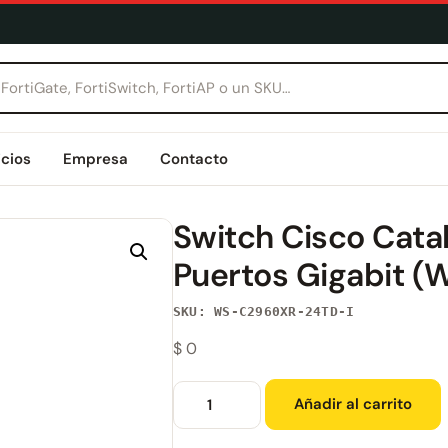
icios
Empresa
Contacto
Switch Cisco Cata
Puertos Gigabit 
SKU: WS-C2960XR-24TD-I
$
0
Añadir al carrito