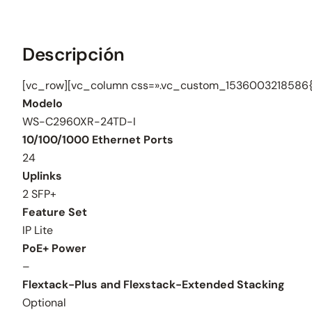
Descripción
[vc_row][vc_column css=».vc_custom_1536003218586{b
Modelo
WS-C2960XR-24TD-I
10/100/1000 Ethernet Ports
24
Uplinks
2 SFP+
Feature Set
IP Lite
PoE+ Power
–
Flextack-Plus and Flexstack-Extended Stacking
Optional