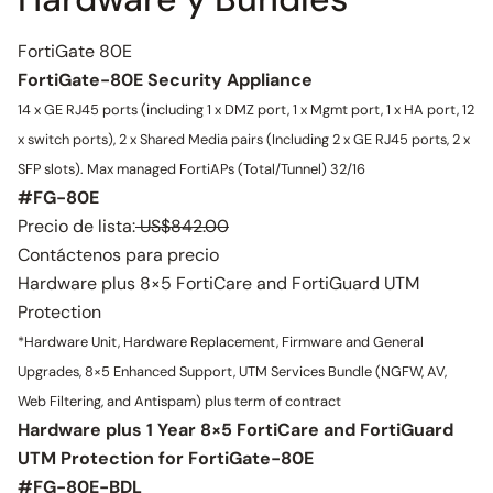
FortiGate 80E
FortiGate-80E Security Appliance
14 x GE RJ45 ports (including 1 x DMZ port, 1 x Mgmt port, 1 x HA port, 12
x switch ports), 2 x Shared Media pairs (Including 2 x GE RJ45 ports, 2 x
SFP slots). Max managed FortiAPs (Total/Tunnel) 32/16
#FG-80E
Precio de lista:
US$842.00
Contáctenos para precio
Hardware plus 8×5 FortiCare and FortiGuard UTM
Protection
*Hardware Unit, Hardware Replacement, Firmware and General
Upgrades, 8×5 Enhanced Support, UTM Services Bundle (NGFW, AV,
Web Filtering, and Antispam) plus term of contract
Hardware plus 1 Year 8×5 FortiCare and FortiGuard
UTM Protection for FortiGate-80E
#FG-80E-BDL