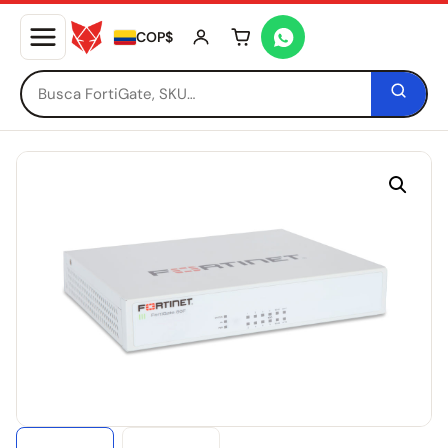
COP$
Tu carrito está vacío