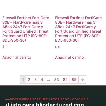
Firewall Fortinet FortiGate
Firewall Fortinet FortiGate
80E – Hardware más 3
80E – Hardware más 5
Años 24×7 FortiCare y
Años 24×7 FortiCare y
FortiGuard Unified Threat
FortiGuard Unified Threat
Protection UTP (FG-80E-
Protection UTP (FG-80E-
BDL-950-36)
BDL-950-60)
$
0
$
0
Añadir al carrito
Añadir al carrito
1
2
3
4
…
83
84
85
→
DISTRIBUIDOR FORTINET AUTORIZADO · COLOMBIA
¿Listo para blindar tu red con