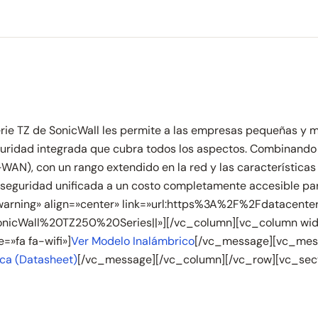
ie TZ de SonicWall les permite a las empresas pequeñas y me
eguridad integrada que cubra todos los aspectos. Combinando
AN), con un rango extendido en la red y las características 
de seguridad unificada a un costo completamente accesible 
r=»warning» align=»center» link=»url:https%3A%2F%2Fdatace
onicWall%20TZ250%20Series||»][/vc_column][vc_column wid
»fa fa-wifi»]
Ver Modelo Inalámbrico
[/vc_message][vc_mes
ica (Datasheet)
[/vc_message][/vc_column][/vc_row][vc_sec