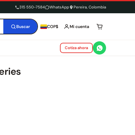
315 550-7584
WhatsApp
Pereira, Colombia
Buscar
Mi cuenta
COP$
Tu carrito está 
Cotiza ahora
eries