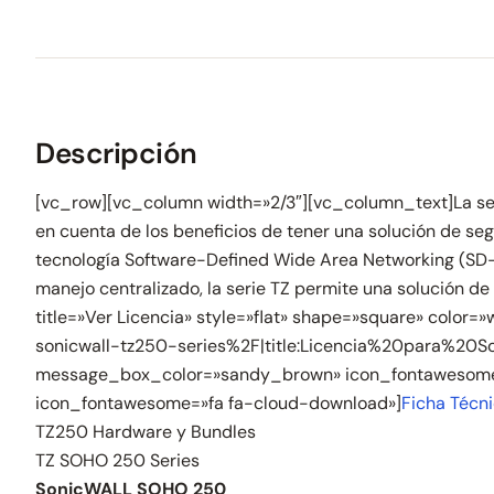
Descripción
[vc_row][vc_column width=»2/3″][vc_column_text]La ser
en cuenta de los beneficios de tener una solución de s
tecnología Software-Defined Wide Area Networking (SD-W
manejo centralizado, la serie TZ permite una solución 
title=»Ver Licencia» style=»flat» shape=»square» colo
sonicwall-tz250-series%2F|title:Licencia%20para%20S
message_box_color=»sandy_brown» icon_fontawesome=
icon_fontawesome=»fa fa-cloud-download»]
Ficha Técn
TZ250 Hardware y Bundles
TZ SOHO 250 Series
SonicWALL SOHO 250