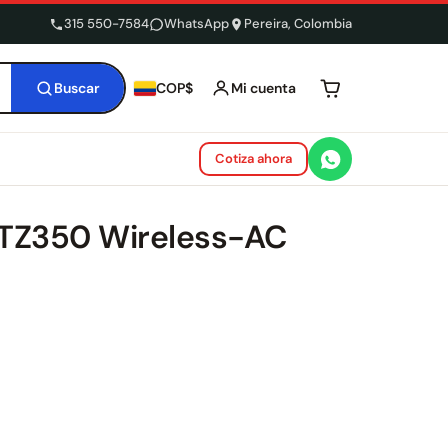
315 550-7584
WhatsApp
Pereira, Colombia
Buscar
Mi cuenta
COP$
Tu carrito está 
Cotiza ahora
l TZ350 Wireless-AC