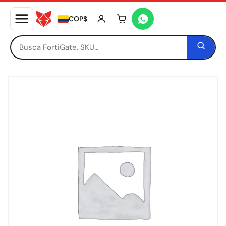
COP$
Tu carrito está vacío