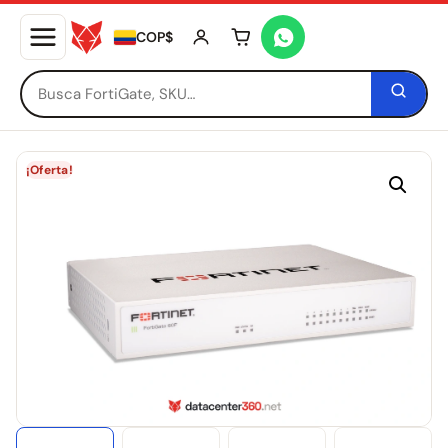
COP$
Tu carrito está vacío
¡Oferta!