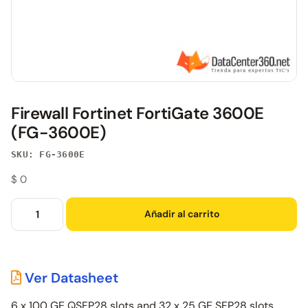
Firewall Fortinet FortiGate 3600E
(FG-3600E)
SKU: FG-3600E
$
0
Añadir al carrito
Ver Datasheet
6 x 100 GE QSFP28 slots and 32 x 25 GE SFP28 slots