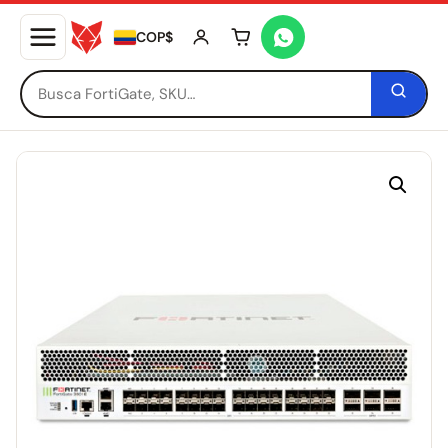
COP$
Tu carrito está vacío