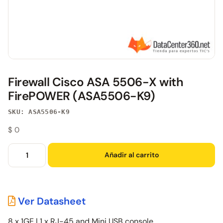
Firewall Cisco ASA 5506-X with
FirePOWER (ASA5506-K9)
SKU: ASA5506-K9
$
0
Añadir al carrito
Ver Datasheet
8 x 1GE | 1 x RJ-45 and Mini USB console