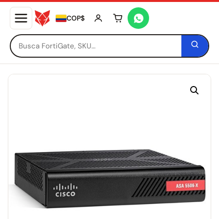
COP$
Tu carrito está vacío