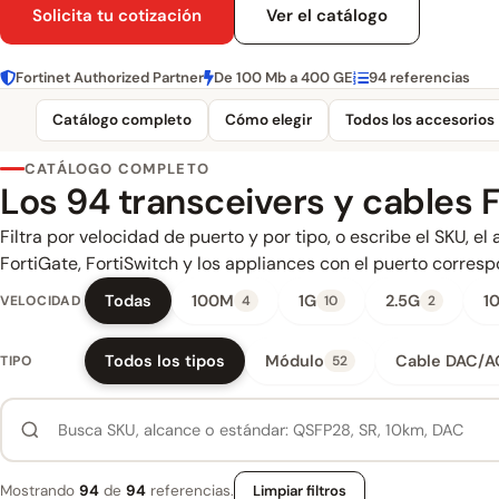
Solicita tu cotización
Ver el catálogo
Fortinet Authorized Partner
De 100 Mb a 400 GE
94 referencias
Catálogo completo
Cómo elegir
Todos los accesorios
CATÁLOGO COMPLETO
Los 94 transceivers y cables F
Filtra por velocidad de puerto y por tipo, o escribe el SKU, e
FortiGate, FortiSwitch y los appliances con el puerto corresp
Todas
100M
1G
2.5G
1
VELOCIDAD
4
10
2
Todos los tipos
Módulo
Cable DAC/
TIPO
52
Mostrando
94
de
94
referencias.
Limpiar filtros