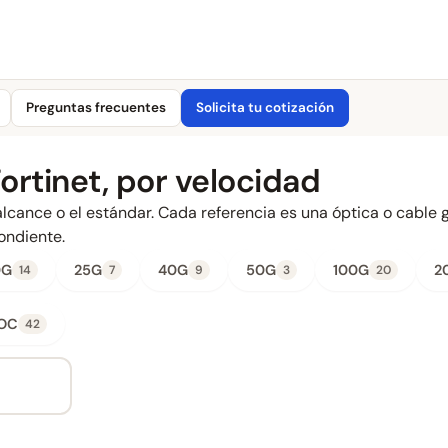
Preguntas frecuentes
Solicita tu cotización
ortinet, por velocidad
l alcance o el estándar. Cada referencia es una óptica o cable 
ondiente.
0G
25G
40G
50G
100G
2
14
7
9
3
20
AOC
42