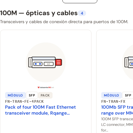
100M — ópticas y cables
4
Transceivers y cables de conexión directa para puertos de 100M.
MÓDULO
SFP
PACK
MÓDULO
SFP
FN-TRAN-FE-4PACK
FN-TRAN-FX
Pack of four 100M Fast Ethernet
100Mb SFP tra
transceiver module, Rqange…
range over M
100M SFP transcei
LC connector, MMF
for…