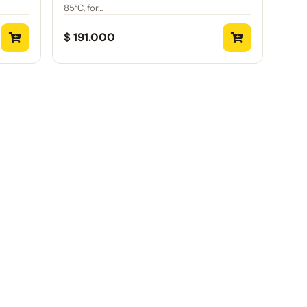
85°C, for…
$ 191.000