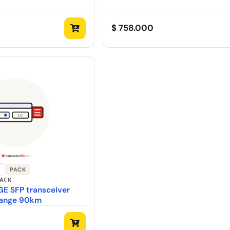
$ 758.000
+
PACK
ACK
 GE SFP transceiver
range 90km