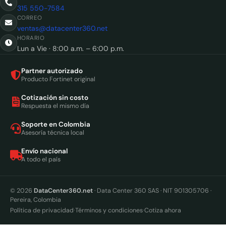
315 550-7584
CORREO
ventas@datacenter360.net
HORARIO
Lun a Vie · 8:00 a.m. – 6:00 p.m.
Partner autorizado
Producto Fortinet original
Cotización sin costo
Respuesta el mismo día
Soporte en Colombia
Asesoría técnica local
Envío nacional
A todo el país
© 2026
DataCenter360.net
· Data Center 360 SAS · NIT 901305706 ·
Pereira, Colombia
·
·
Política de privacidad
Términos y condiciones
Cotiza ahora