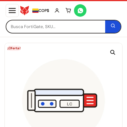
COP$
Tu carrito está vacío
¡Oferta!