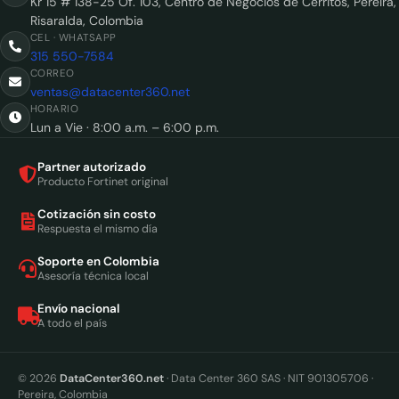
Kr 15 # 138-25 Of. 103, Centro de Negocios de Cerritos, Pereira,
Risaralda, Colombia
CEL · WHATSAPP
315 550-7584
CORREO
ventas@datacenter360.net
HORARIO
Lun a Vie · 8:00 a.m. – 6:00 p.m.
Partner autorizado
Producto Fortinet original
Cotización sin costo
Respuesta el mismo día
Soporte en Colombia
Asesoría técnica local
Envío nacional
A todo el país
© 2026
DataCenter360.net
· Data Center 360 SAS · NIT 901305706 ·
Pereira, Colombia