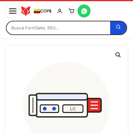
COP$
Tu carrito está vacío