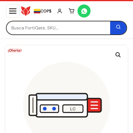
COP$
Tu carrito está vacío
¡Oferta!