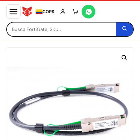
COP$
Tu carrito está vacío