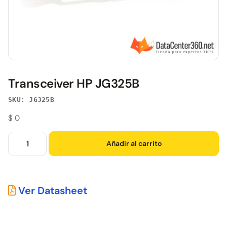
Transceiver HP JG325B
SKU: JG325B
$
0
Añadir al carrito
Ver Datasheet