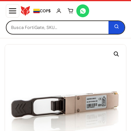
COP$
Tu carrito está vacío