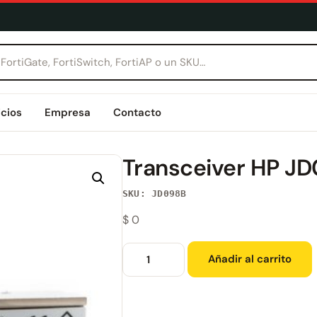
icios
Empresa
Contacto
Transceiver HP J
SKU: JD098B
$
0
Añadir al carrito