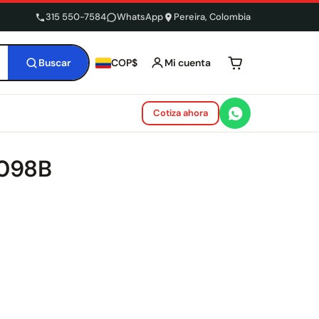
315 550-7584
WhatsApp
Pereira, Colombia
Buscar
Mi cuenta
COP$
Tu carrito está 
Cotiza ahora
D098B