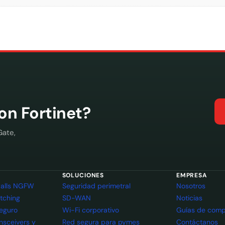
con Fortinet?
Gate,
SOLUCIONES
EMPRESA
ewalls NGFW
Seguridad perimetral
Nosotros
itching
SD-WAN
Noticias
seguro
Wi-Fi corporativo
Guías de comp
ansceivers y
Red segura para pymes
Contáctanos