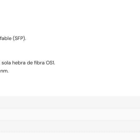
able (SFP).
sola hebra de fibra OS1.
 nm.