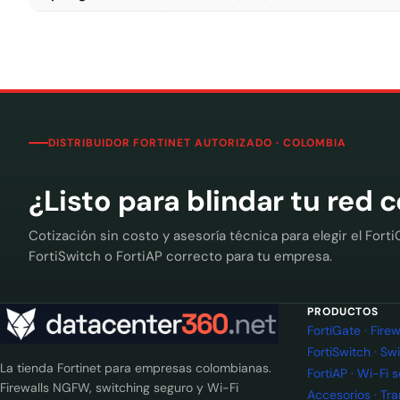
DISTRIBUIDOR FORTINET AUTORIZADO · COLOMBIA
¿Listo para blindar tu red 
Cotización sin costo y asesoría técnica para elegir el Forti
FortiSwitch o FortiAP correcto para tu empresa.
PRODUCTOS
FortiGate · Fir
FortiSwitch · Sw
La tienda Fortinet para empresas colombianas.
FortiAP · Wi-Fi 
Firewalls NGFW, switching seguro y Wi-Fi
Accesorios · Tr