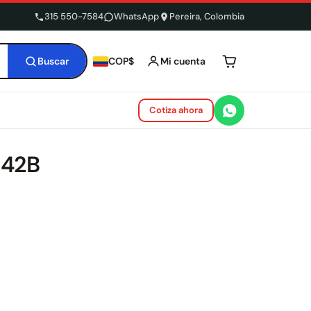
315 550-7584
WhatsApp
Pereira, Colombia
Buscar
Mi cuenta
COP$
Tu carrito está 
Cotiza ahora
142B