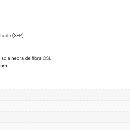
able (SFP).
sola hebra de fibra OS1.
 nm.