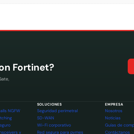
con Fortinet?
Gate,
SOLUCIONES
EMPRESA
ewalls NGFW
Seguridad perimetral
Nosotros
itching
SD-WAN
Noticias
seguro
Wi-Fi corporativo
Guías de comp
ansceivers y
Red segura para pymes
Contáctanos