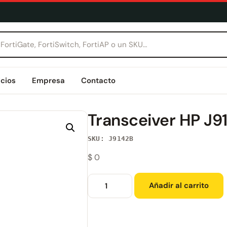
icios
Empresa
Contacto
Transceiver HP J9
SKU: J9142B
$
0
Añadir al carrito