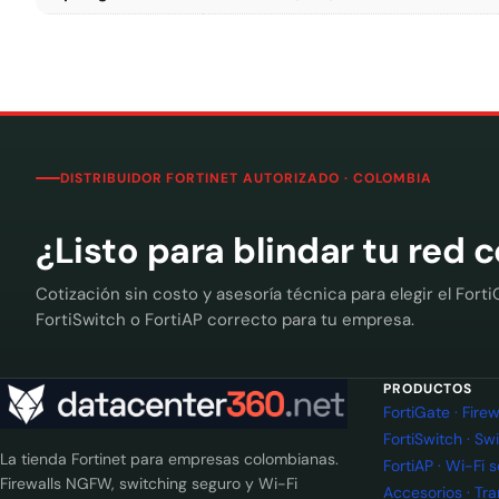
DISTRIBUIDOR FORTINET AUTORIZADO · COLOMBIA
¿Listo para blindar tu red 
Cotización sin costo y asesoría técnica para elegir el Forti
FortiSwitch o FortiAP correcto para tu empresa.
PRODUCTOS
FortiGate · Fir
FortiSwitch · Sw
La tienda Fortinet para empresas colombianas.
FortiAP · Wi-Fi 
Firewalls NGFW, switching seguro y Wi-Fi
Accesorios · Tr