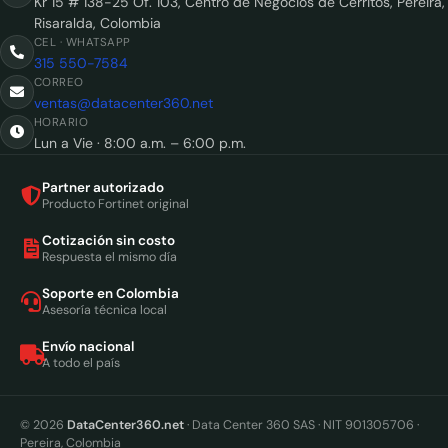
Kr 15 # 138-25 Of. 103, Centro de Negocios de Cerritos, Pereira,
Risaralda, Colombia
CEL · WHATSAPP
315 550-7584
CORREO
ventas@datacenter360.net
HORARIO
Lun a Vie · 8:00 a.m. – 6:00 p.m.
Partner autorizado
Producto Fortinet original
Cotización sin costo
Respuesta el mismo día
Soporte en Colombia
Asesoría técnica local
Envío nacional
A todo el país
© 2026
DataCenter360.net
· Data Center 360 SAS · NIT 901305706 ·
Pereira, Colombia