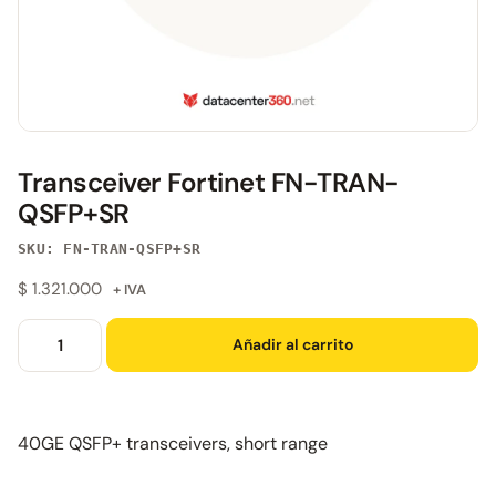
Transceiver Fortinet FN-TRAN-
QSFP+SR
SKU: FN-TRAN-QSFP+SR
$
1.321.000
+ IVA
Añadir al carrito
40GE QSFP+ transceivers, short range