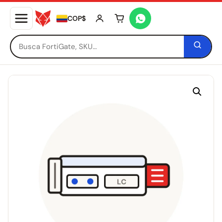
COP$
Tu carrito está vacío