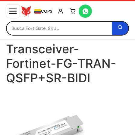
COP$
Tu carrito está vacío
Transceiver-
Fortinet-FG-TRAN-
QSFP+SR-BIDI