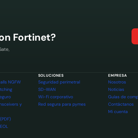
con Fortinet?
Gate,
SOLUCIONES
EMPRESA
ewalls NGFW
Seguridad perimetral
Nosotros
itching
SD-WAN
Noticias
seguro
Wi-Fi corporativo
Guías de comp
ansceivers y
Red segura para pymes
Contáctanos
Mi cuenta
 (PDF)
 EOL