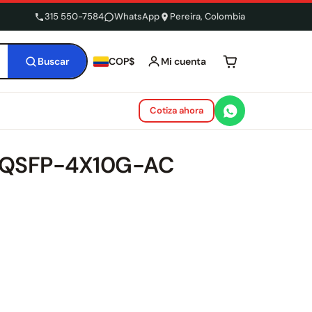
315 550-7584
WhatsApp
Pereira, Colombia
Buscar
Mi cuenta
COP$
Tu carrito está 
Cotiza ahora
o QSFP-4X10G-AC