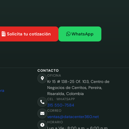
Solicita tu cotización
WhatsApp
CONTACTO
OFICINA
Kr 15 # 138-25 Of. 103, Centro de
Negocios de Cerritos, Pereira,
ra
Risaralda, Colombia
CEL · WHATSAPP
315 550-7584
CORREO
ventas@datacenter360.net
HORARIO
Lun a Vie · 8:00 a.m. – 6:00 p.m.