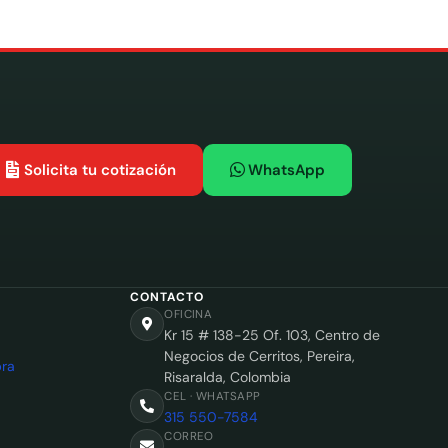
Solicita tu cotización
WhatsApp
CONTACTO
OFICINA
Kr 15 # 138-25 Of. 103, Centro de
Negocios de Cerritos, Pereira,
ra
Risaralda, Colombia
CEL · WHATSAPP
315 550-7584
CORREO