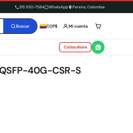
315 550-7584
WhatsApp
Pereira, Colombia
Buscar
Mi cuenta
COP$
Tu carrito está 
Cotiza ahora
o QSFP-40G-CSR-S