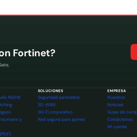
con Fortinet?
Gate,
SOLUCIONES
EMPRESA
ewalls NGFW
Seguridad perimetral
Nosotros
itching
SD-WAN
Noticias
seguro
Wi-Fi corporativo
Guías de comp
ansceivers y
Red segura para pymes
Contáctanos
Mi cuenta
 (PDF)