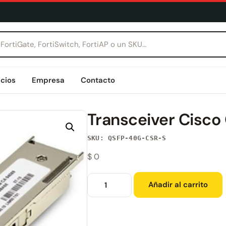
icios
Empresa
Contacto
Transceiver Cisc
SKU: QSFP-40G-CSR-S
$
0
Añadir al carrito