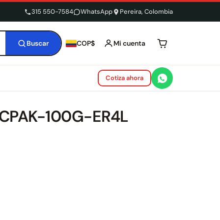
315 550-7584
WhatsApp
Pereira, Colombia
Buscar
Mi cuenta
COP$
Tu carrito está 
Cotiza ahora
o CPAK-100G-ER4L