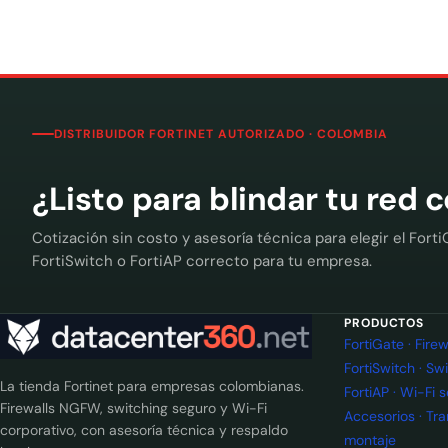
DISTRIBUIDOR FORTINET AUTORIZADO · COLOMBIA
¿Listo para blindar tu red 
Cotización sin costo y asesoría técnica para elegir el Forti
FortiSwitch o FortiAP correcto para tu empresa.
PRODUCTOS
FortiGate · Fir
FortiSwitch · Sw
La tienda Fortinet para empresas colombianas.
FortiAP · Wi-Fi 
Firewalls NGFW, switching seguro y Wi-Fi
Accesorios · Tr
corporativo, con asesoría técnica y respaldo
montaje