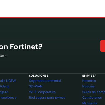
con Fortinet?
Gate,
SOLUCIONES
EMPRESA
ewalls NGFW
Seguridad perimetral
Nosotros
itching
SD-WAN
Noticias
seguro
Wi-Fi corporativo
Guías de comp
ansceivers y
Red segura para pymes
Contáctanos
Mi cuenta