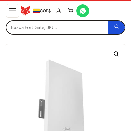
COP$
Tu carrito está vacío