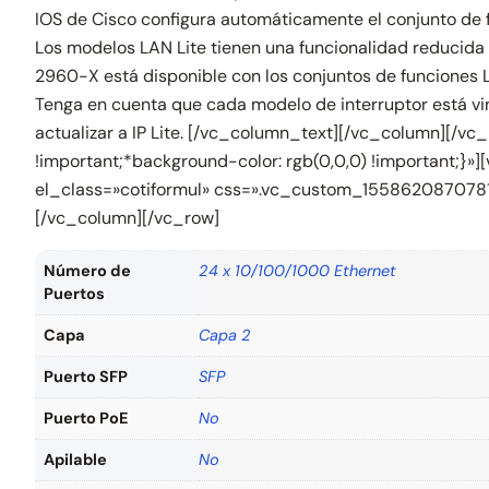
IOS de Cisco configura automáticamente el conjunto de fu
Los modelos LAN Lite tienen una funcionalidad reducida 
2960-X está disponible con los conjuntos de funciones L
Tenga en cuenta que cada modelo de interruptor está vin
actualizar a IP Lite. [/vc_column_text][/vc_column][/
!important;*background-color: rgb(0,0,0) !important;}
el_class=»cotiformul» css=».vc_custom_1558620870781{b
[/vc_column][/vc_row]
Número de
24 x 10/100/1000 Ethernet
Puertos
Capa
Capa 2
Puerto SFP
SFP
Puerto PoE
No
Apilable
No