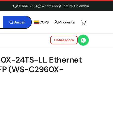
315 550-7584
WhatsApp
Pereira, Colombia
Buscar
Mi cuenta
COP$
Tu carrito está 
Cotiza ahora
960X-24TS-LL Ethernet
SFP (WS-C2960X-