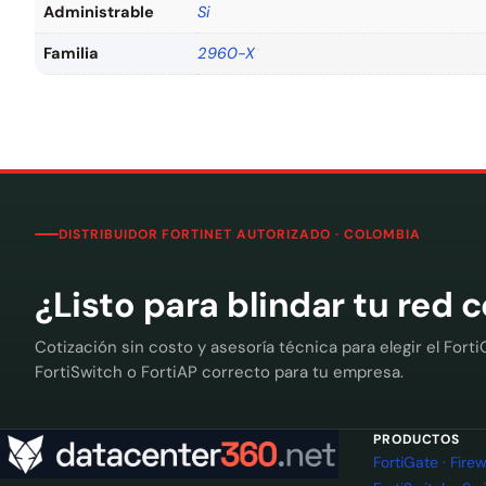
Administrable
Si
Familia
2960-X
DISTRIBUIDOR FORTINET AUTORIZADO · COLOMBIA
¿Listo para blindar tu red 
Cotización sin costo y asesoría técnica para elegir el Forti
FortiSwitch o FortiAP correcto para tu empresa.
PRODUCTOS
FortiGate · Fir