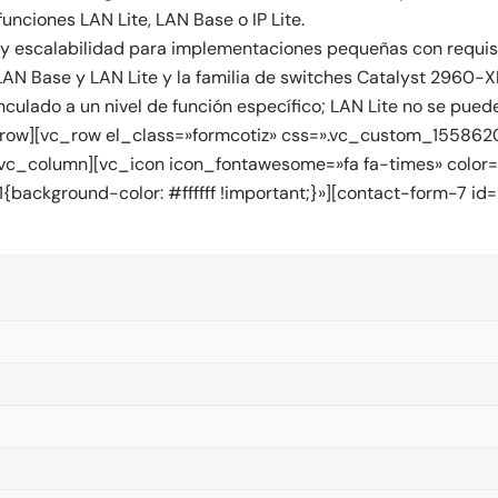
nciones LAN Lite, LAN Base o IP Lite.
y escalabilidad para implementaciones pequeñas con requisit
AN Base y LAN Lite y la familia de switches Catalyst 2960-XR
culado a un nivel de función específico; LAN Lite no se pue
vc_row][vc_row el_class=»formcotiz» css=».vc_custom_155862
»][vc_column][vc_icon icon_fontawesome=»fa fa-times» color
ackground-color: #ffffff !important;}»][contact-form-7 id=