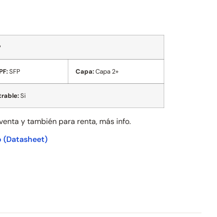
P
PF:
SFP
Capa:
Capa 2+
rable:
Si
 venta y también para
renta, más info.
o
(Datasheet)