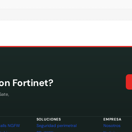
con Fortinet?
Gate,
SOLUCIONES
EMPRESA
ewalls NGFW
Seguridad perimetral
Nosotros