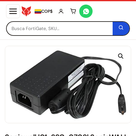
COP$
Tu carrito está vacío