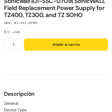
Sonicwall |01-SSC-0709| SonicWALL
Field Replacement Power Supply for
TZ400, TZ300, and TZ SOHO
SKU: 01-SSC-0709
$
0
+ IVA
Añadir al carrito
Descripción
General
Device Type