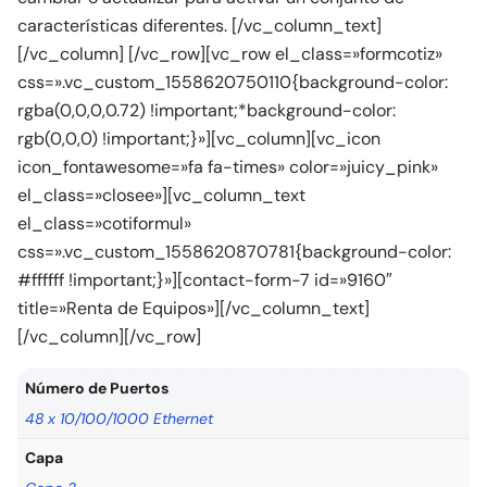
características diferentes. [/vc_column_text]
[/vc_column] [/vc_row][vc_row el_class=»formcotiz»
css=».vc_custom_1558620750110{background-color:
rgba(0,0,0,0.72) !important;*background-color:
rgb(0,0,0) !important;}»][vc_column][vc_icon
icon_fontawesome=»fa fa-times» color=»juicy_pink»
el_class=»closee»][vc_column_text
el_class=»cotiformul»
css=».vc_custom_1558620870781{background-color:
#ffffff !important;}»][contact-form-7 id=»9160″
title=»Renta de Equipos»][/vc_column_text]
[/vc_column][/vc_row]
Número de Puertos
48 x 10/100/1000 Ethernet
Capa