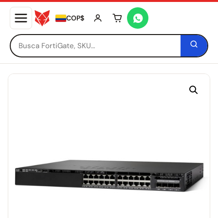
COP$
Tu carrito está vacío