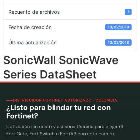
Recuento de archivos
1
Fecha de creación
13/02/2018
Última actualización
13/02/2018
SonicWall SonicWave
Series DataSheet
DISTRIBUIDOR FORTINET AUTORIZADO · COLOMBIA
¿Listo para blindar tu red con
Fortinet?
Cotización sin costo y asesoría técnica para elegir el
FortiGate, FortiSwitch o FortiAP correcto para tu