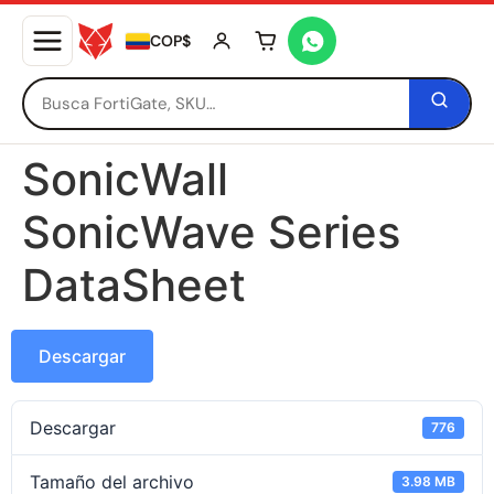
COP$
Tu carrito está vacío
SonicWall
SonicWave Series
DataSheet
Descargar
Descargar
776
Tamaño del archivo
3.98 MB