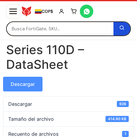
COP$
Tu carrito está vacío
Series 110D –
DataSheet
Descargar
Descargar
926
Tamaño del archivo
414.90 KB
Recuento de archivos
1