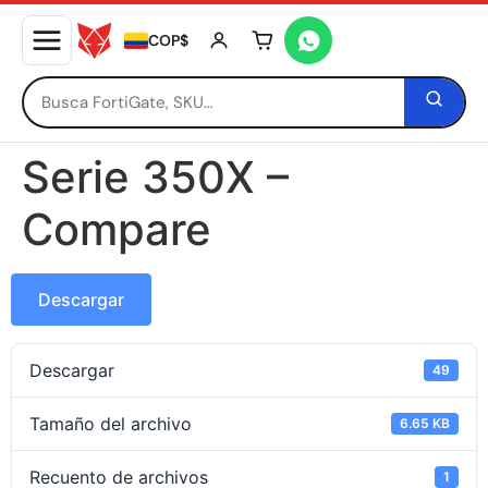
COP$
Tu carrito está vacío
Serie 350X –
Compare
Descargar
Descargar
49
Tamaño del archivo
6.65 KB
Recuento de archivos
1