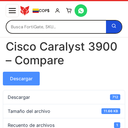
COP$
Tu carrito está vacío
Cisco Caralyst 3900
– Compare
Descargar
Descargar
712
Tamaño del archivo
11.66 KB
Recuento de archivos
1