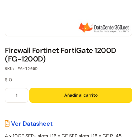
Firewall Fortinet FortiGate 1200D
(FG-1200D)
SKU: FG-1200D
$
0
Añadir al carrito
Ver Datasheet
4 x 10GE SFP+ slots | 16 x GE SFP slots | 18 x GE RJ45