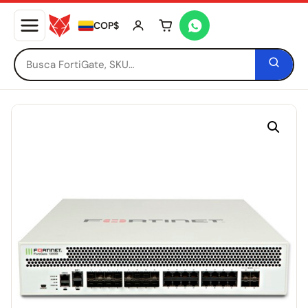
COP$
Tu carrito está vacío