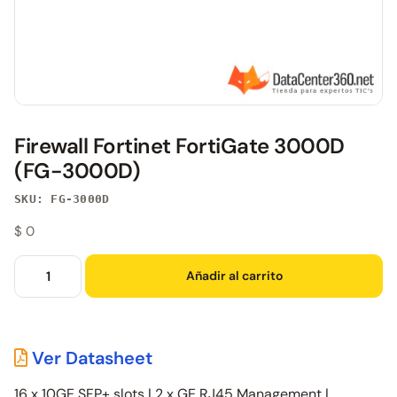
Firewall Fortinet FortiGate 3000D
(FG-3000D)
SKU: FG-3000D
$
0
Añadir al carrito
Ver Datasheet
16 x 10GE SFP+ slots | 2 x GE RJ45 Management |