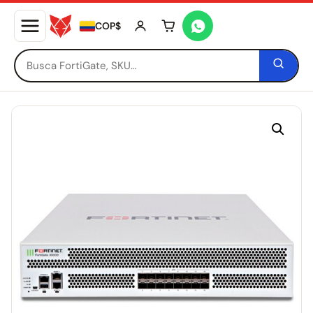
COP$
Tu carrito está vacío