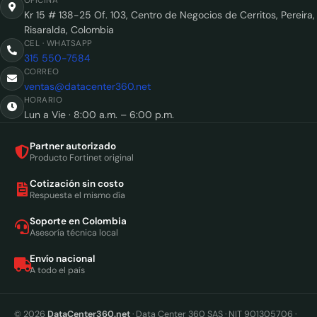
OFICINA
Kr 15 # 138-25 Of. 103, Centro de Negocios de Cerritos, Pereira,
Risaralda, Colombia
CEL · WHATSAPP
315 550-7584
CORREO
ventas@datacenter360.net
HORARIO
Lun a Vie · 8:00 a.m. – 6:00 p.m.
Partner autorizado
Producto Fortinet original
Cotización sin costo
Respuesta el mismo día
Soporte en Colombia
Asesoría técnica local
Envío nacional
A todo el país
© 2026
DataCenter360.net
· Data Center 360 SAS · NIT 901305706 ·