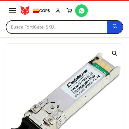
COP$
Tu carrito está vacío