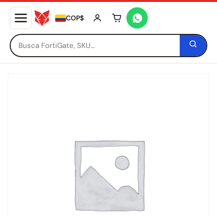
COP$
Tu carrito está vacío