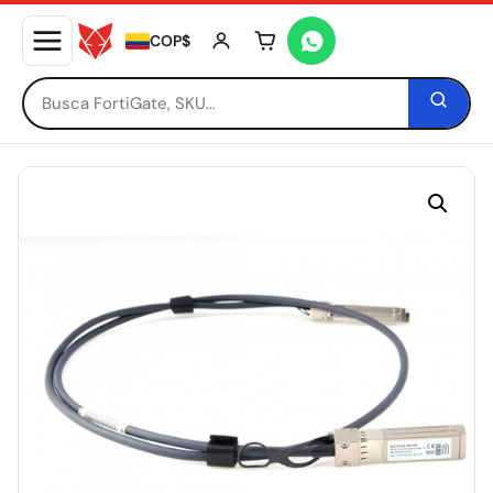
COP$
Tu carrito está vacío