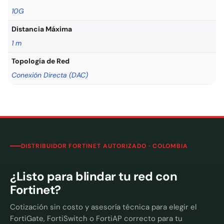
10G
Distancia Máxima
1 m
Topología de Red
Conexión Directa (DAC)
DISTRIBUIDOR FORTINET AUTORIZADO · COLOMBIA
¿Listo para blindar tu red con
Fortinet?
Cotización sin costo y asesoría técnica para elegir el
FortiGate, FortiSwitch o FortiAP correcto para tu