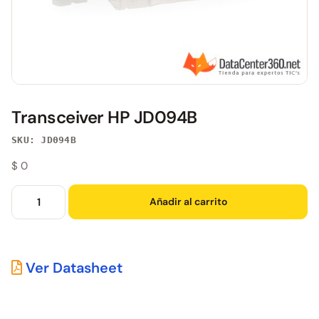
Transceiver HP JD094B
SKU: JD094B
$
0
Añadir al carrito
Ver Datasheet