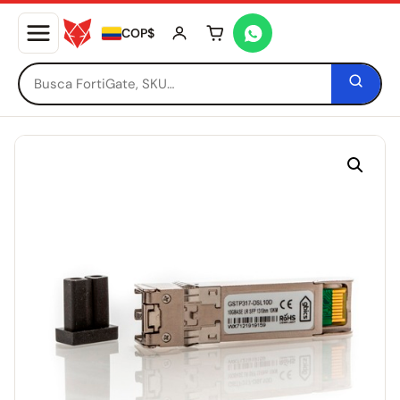
COP$
Tu carrito está vacío