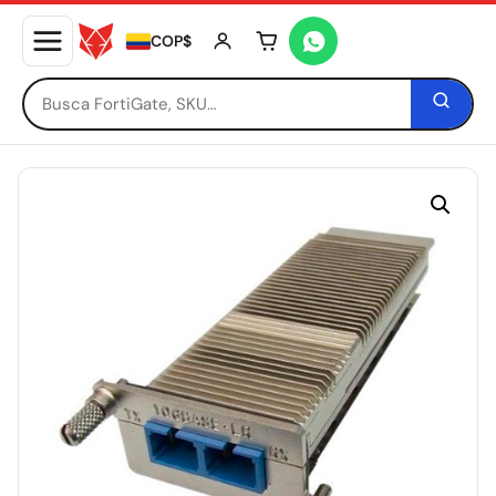
COP$
Tu carrito está vacío