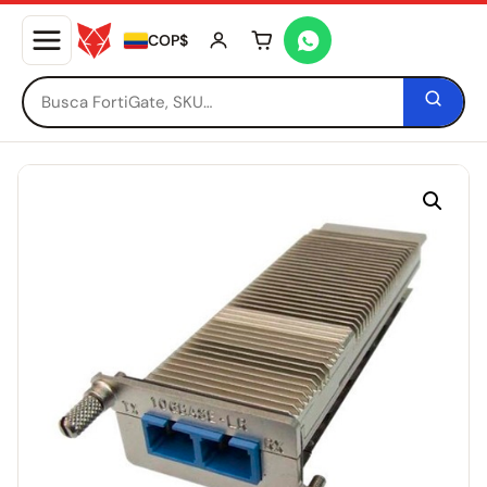
COP$
Tu carrito está vacío