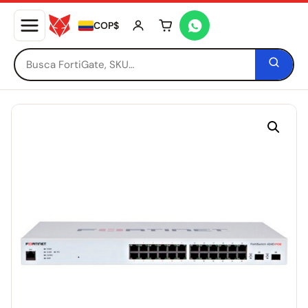
COP$
Tu carrito está vacío