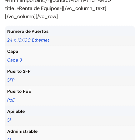
#ffffff !important;}»][contact-form-7 id=»9160″
title=»Renta de Equipos»][/vc_column_text]
[/vc_column][/vc_row]
Número de Puertos
24 x 10/100 Ethernet
Capa
Capa 3
Puerto SFP
SFP
Puerto PoE
PoE
Apilable
Si
Administrable