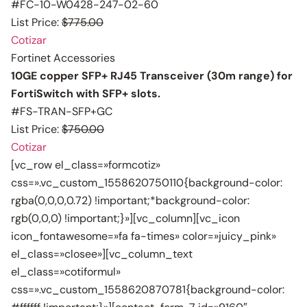
#FC-10-W0428-247-02-60
List Price:
$775.00
Cotizar
Fortinet Accessories
10GE copper SFP+ RJ45 Transceiver (30m range) for
FortiSwitch with SFP+ slots.
#FS-TRAN-SFP+GC
List Price:
$750.00
Cotizar
[vc_row el_class=»formcotiz»
css=».vc_custom_1558620750110{background-color:
rgba(0,0,0,0.72) !important;*background-color:
rgb(0,0,0) !important;}»][vc_column][vc_icon
icon_fontawesome=»fa fa-times» color=»juicy_pink»
el_class=»closee»][vc_column_text
el_class=»cotiformul»
css=».vc_custom_1558620870781{background-color: