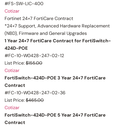
#FS-SW-LIC-400
Cotizar
Fortinet 24×7 FortiCare Contract
*24×7 Support, Advanced Hardware Replacement
(NBD), Firmware and General Upgrades
1 Year 24×7 FortiCare Contract for FortiSwitch-
424D-POE
#FC-10-W0428-247-02-12
List Price:
$155.00
Cotizar
FortiSwitch-424D-POE 3 Year 24×7 FortiCare
Contract
#FC-10-W0428-247-02-36
List Price:
$465.00
Cotizar
FortiSwitch-424D-POE 5 Year 24×7 FortiCare
Contract